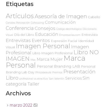
Etiquetas
Artículos
Asesoría de Imagen
Cabello
Comunicación
Canales Percepción
Cohousing
Conferencia
Consejos
Código deontológico
Diccionario
Educación
Día del Libro
Entrevista
Visual
Empresarias.com
Entrevistas
Eventos
Expresión Facial
Identidad
Imagen Personal
Imagen
Visual
Libro NO
Profesional
Libro Imagen Profesional
Marca
IMAGEN
Marca Mujer
Mac
Personal
Personal Branding LAB
Personal
Presentación
Branding Lab Day
Phisiobeauté
Premios
Libro
Sin
Servicios
profesional vs atractiva
San Valentín
categoría
Taller
Archivos
marzo 2022
(5)