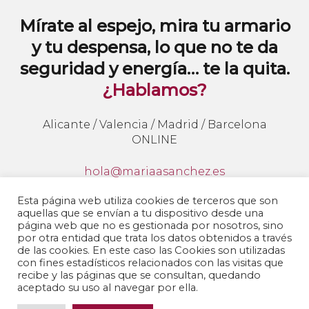
Mírate al espejo, mira tu armario
y tu despensa, lo que no te da
seguridad y energía… te la quita.
¿Hablamos?
Alicante / Valencia / Madrid / Barcelona
ONLINE
hola@mariaasanchez.es
647941062
Esta página web utiliza cookies de terceros que son
aquellas que se envían a tu dispositivo desde una
Sígueme en redes y entérate de todo lo que
página web que no es gestionada por nosotros, sino
publico:
por otra entidad que trata los datos obtenidos a través
de las cookies. En este caso las Cookies son utilizadas
con fines estadísticos relacionados con las visitas que
recibe y las páginas que se consultan, quedando
aceptado su uso al navegar por ella.