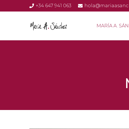
+34 647 941 063
hola@mariaasanc
MARÍA A. SÁ