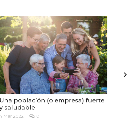
Una población (o empresa) fuerte
¿Sabí
y saludable
rela
fraca
4 Mar 2022
0
comu
4 Mar 