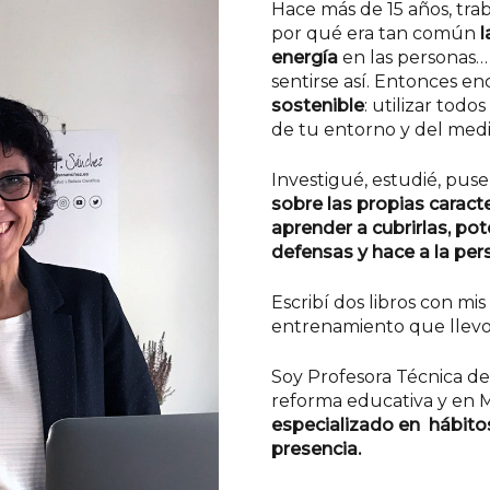
Hace más de 15 años, tr
por qué era tan común
l
energía
en las personas…
sentirse así. Entonces en
sostenible
: utilizar todo
de tu entorno y del med
Investigué, estudié, pus
sobre las propias caract
aprender a cubrirlas, po
defensas y hace a la per
Escribí dos libros con mi
entrenamiento que llevo
Soy Profesora Técnica de
reforma educativa y en 
especializado en hábitos
presencia.