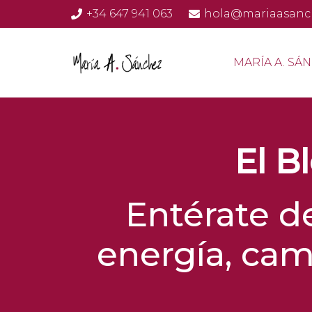
+34 647 941 063
hola@mariaasanc
MARÍA A. SÁ
El B
Entérate d
energía, cam