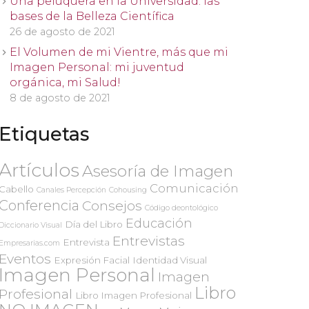
Una peluquera en la Universidad: las
bases de la Belleza Científica
26 de agosto de 2021
El Volumen de mi Vientre, más que mi
Imagen Personal: mi juventud
orgánica, mi Salud!
8 de agosto de 2021
Etiquetas
Artículos
Asesoría de Imagen
Comunicación
Cabello
Canales Percepción
Cohousing
Conferencia
Consejos
Código deontológico
Educación
Día del Libro
Diccionario Visual
Entrevistas
Entrevista
Empresarias.com
Eventos
Expresión Facial
Identidad Visual
Imagen Personal
Imagen
Libro
Profesional
Libro Imagen Profesional