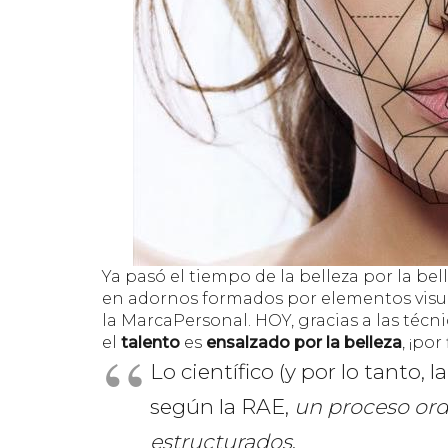
Ya pasó el tiempo de la
belleza
por la bell
en adornos formados por elementos visua
la
MarcaPersonal
. HOY,
gracias a las técn
el
talento
es
ensalzado por la belleza
, ¡por 
Lo científico (y por lo tanto, l
según la
RAE
,
un proceso or
estructurados
.