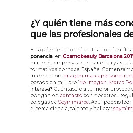
¿Y quién tiene más cono
que las profesionales d
El siguiente paso es justificarlos científ
ponencia
en
Cosmobeauty Barcelona 201
mano de empresas de cosmética y asociaci
formativos por toda España. Comenzamo
información:
imagen-marcapersonal.inc
basada en mi libro ’
No Imagen, Marca Pers
interesa?
Cuéntaselo a tu mejor proveedor 
pongan en
contacto
con nosotros. Regul
colegas de
Soymimarca
. Aquí podéis lee
el tema ciencia, talento y belleza:
soymima