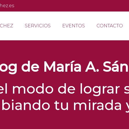
hez.es
NCHEZ
SERVICIOS
EVENTOS
CONTACTO
log de María A. Sá
el modo de lograr 
biando tu mirada y