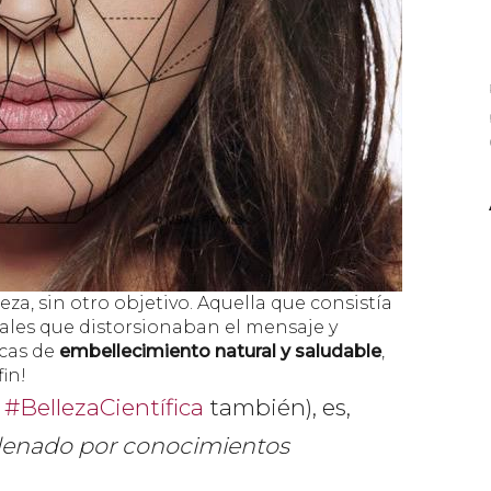
eza, sin otro
objetivo
. Aquella que consistía
les que distorsionaban el mensaje y
icas de
embellecimiento natural y saludable
,
fin!
a
#
BellezaCientífica
también), es,
denado por conocimientos