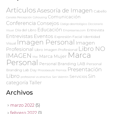
Artículos
Asesoría de Imagen
Cabello
Comunicación
Canales Percepción
Cohousing
Conferencia
Consejos
Código deontológico
Diccionario
Educación
Día del Libro
Entrevista
Visual
Empresarias.com
Entrevistas
Eventos
Expresión Facial
Identidad
Imagen Personal
Imagen
Visual
Libro NO
Profesional
Libro Imagen Profesional
Marca
IMAGEN
Marca Mujer
Mac
Personal
Personal Branding LAB
Personal
Presentación
Branding Lab Day
Phisiobeauté
Premios
Libro
Sin
Servicios
profesional vs atractiva
San Valentín
categoría
Taller
Archivos
marzo 2022
(5)
febrero 2022
(1)