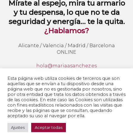
Mírate al espejo, mira tu armario
y tu despensa, lo que no te da
seguridad y energía… te la quita.
¿Hablamos?
Alicante / Valencia / Madrid / Barcelona
ONLINE
hola@mariaasanchez.es
647941062
Esta página web utiliza cookies de terceros que son
aquellas que se envían a tu dispositivo desde una
Sígueme en redes y entérate de todo lo que
página web que no es gestionada por nosotros, sino
publico:
por otra entidad que trata los datos obtenidos a través
de las cookies. En este caso las Cookies son utilizadas
con fines estadísticos relacionados con las visitas que
recibe y las páginas que se consultan, quedando
aceptado su uso al navegar por ella.
Ajustes
Aceptar todas